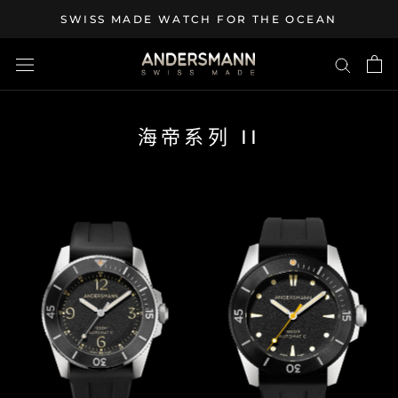
Skip
SWISS MADE WATCH FOR THE OCEAN
to
content
海帝系列 II