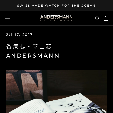
Skip
SWISS MADE WATCH FOR THE OCEAN
to
content
2月 17, 2017
香港心・瑞士芯
ANDERSMANN