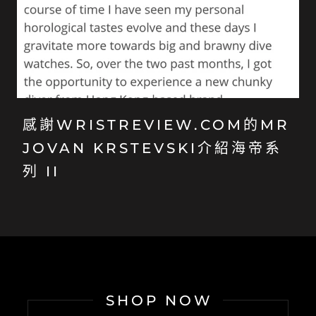
感謝WRISTREVIEW.COM的MR
JOVAN KRSTEVSKI介紹海帝系
列 II
SHOP NOW