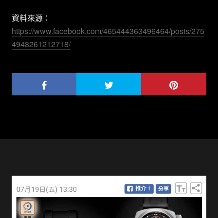
資料來源：
https://www.facebook.com/465444363496464/posts/275
4948261212718/