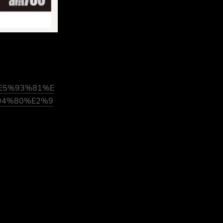
0%E5%93%81%E
94%80%E2%9