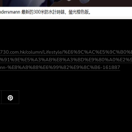
am730.com.hk/column/Lifestyle/%E6%9C%AC%E5%9C%B
7%91%9E%E5%A3%AB%E8%A3%BD%E9%80%A0%E2%
mann-%E8%A8%88%E6%99%82%E9%8C%B6-161887